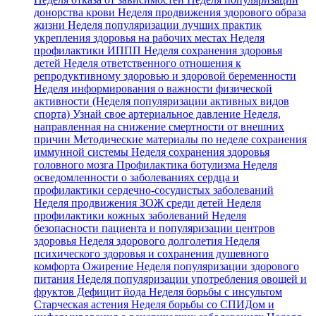
донорства крови
Неделя продвижения здорового образа
жизни
Неделя популяризации лучших практик
укрепления здоровья на рабочих местах
Неделя
профилактики ИППП
Неделя сохранения здоровья
детей
Неделя ответственного отношения к
репродуктивному здоровью и здоровой беременности
Неделя информирования о важности физической
активности (Неделя популяризации активных видов
спорта)
Узнай свое артериальное давление
Неделя,
направленная на снижение смертности от внешних
причин
Методические материалы по неделе сохранения
иммунной системы
Неделя сохранения здоровья
головного мозга
Профилактика ботулизма
Неделя
осведомленности о заболеваниях сердца и
профилактики сердечно-сосудистых заболеваний
Неделя продвижения ЗОЖ среди детей
Неделя
профилактики кожных заболеваний
Неделя
безопасности пациента и популяризации центров
здоровья
Неделя здорового долголетия
Неделя
психического здоровья и сохранения душевного
комфорта
Ожирение
Неделя популяризации здорового
питания
Неделя популяризации употребления овощей и
фруктов
Дефицит йода
Неделя борьбы с инсультом
Старческая астения
Неделя борьбы со СПИДом и