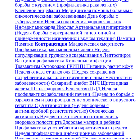
борьбы с курением (профилактика рака легких)
Клещевой энцефалит
Медицинская помощь больным с
онкологическими заболеваниями
День борьбы с
туберкулезом
Неделя сохранения здоровья легких
Инфаркт миокарда
Инсульт
Артериальная гипертония
(Неделя борьбы с артериальной гипертонией и
приверженности назначенной врачом терапии)
Памятки
Памятки
Контрацепция
Младенческая смертность
Профилактика рака молочных желёз
Неделя
популяризации грудного вскармливания
Лептоспироз
Вакцинопрофилактика
Кишечные инфекции
Травматизм
Осторожно ГРИПП!
Питание, расчет кбжу
Неделя отказа от алкоголя (Неделя сокращения
потребления алкоголя и связанной с ним смертности и
заболеваемости)
Сахарный диабет
ВИЧ
Щитовидная
железа
Школа здоровья
Бешенство
ПДД
Неделя
профилактики заболеваний печени (Неделя по борьбе с
заражением и распространение хронического вирусного
гепатита С)
Антибиотики (Неделя борьбы с
антимикробной резистентностью)
Физическая
активность
Неделя ответственного отношения к
здоровью полости рта
Здоровье матери и ребенка
Профилактика употребления наркотических средств
Неделя профилактики инфекционных заболеваний
Неделя отказа от зависимостей
Неделя популяризации