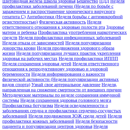
Щитовидная железа
Школа здоровья
Бешенство
ПДД
Неделя
профилактики заболеваний печени (Неделя по борьбе с
заражением и распространение хронического вирусного
гепатита С)
Антибиотики (Неделя борьбы с антимикробной
резистентностью)
Физическая активность
Неделя
ответственного отношения к здоровью полости рта
Здоровье
матери и ребенка
Профилактика употребления наркотических
средств
Неделя профилактики инфекционных заболеваний
Неделя отказа от зависимостей
Неделя популяризации
донорства крови
Неделя продвижения здорового образа
жизни
Неделя популяризации лучших практик укрепления
здоровья на рабочих местах
Неделя профилактики ИППП
Неделя сохранения здоровья детей
Неделя ответственного
отношения к репродуктивному здоровью и здоровой
беременности
Неделя информирования о важности
физической активности (Неделя популяризации активных
видов спорта)
Узнай свое артериальное давление
Неделя,
направленная на снижение смертности от внешних причин
Методические материалы по неделе сохранения иммунной
системы
Неделя сохранения здоровья головного мозга
Профилактика ботулизма
Неделя осведомленности о
заболеваниях сердца и профилактики сердечно-сосудистых
заболеваний
Неделя продвижения ЗОЖ среди детей
Неделя
профилактики кожных заболеваний
Неделя безопасности
пациента и популяризации центров здоровья
Неделя