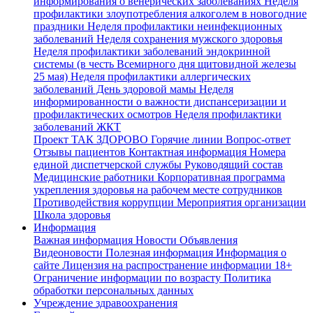
информирования о венерических заболеваниях
Неделя
профилактики злоупотребления алкоголем в новогодние
праздники
Неделя профилактики неинфекционных
заболеваний
Неделя сохранения мужского здоровья
Неделя профилактики заболеваний эндокринной
системы (в честь Всемирного дня щитовидной железы
25 мая)
Неделя профилактики аллергических
заболеваний
День здоровой мамы
Неделя
информированности о важности диспансеризации и
профилактических осмотров
Неделя профилактики
заболеваний ЖКТ
Проект ТАК ЗДОРОВО
Горячие линии
Вопрос-ответ
Отзывы пациентов
Контактная информация
Номера
единой диспетчерской службы
Руководящий состав
Медицинские работники
Корпоративная программа
укрепления здоровья на рабочем месте сотрудников
Противодействия коррупции
Мероприятия организации
Школа здоровья
Информация
Важная информация
Новости
Объявления
Видеоновости
Полезная информация
Информация о
сайте
Лицензия на распространение информации
18+
Ограничение информации по возрасту
Политика
обработки персональных данных
Учреждение здравоохранения