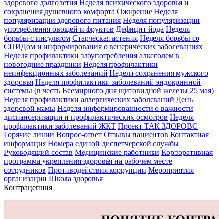
здорового долголетия
Неделя психического здоровья и
сохранения душевного комфорта
Ожирение
Неделя
популяризации здорового питания
Неделя популяризации
употребления овощей и фруктов
Дефицит йода
Неделя
борьбы с инсультом
Старческая астения
Неделя борьбы со
СПИДом и информирования о венерических заболеваниях
Неделя профилактики злоупотребления алкоголем в
новогодние праздники
Неделя профилактики
неинфекционных заболеваний
Неделя сохранения мужского
здоровья
Неделя профилактики заболеваний эндокринной
системы (в честь Всемирного дня щитовидной железы 25 мая)
Неделя профилактики аллергических заболеваний
День
здоровой мамы
Неделя информированности о важности
диспансеризации и профилактических осмотров
Неделя
профилактики заболеваний ЖКТ
Проект ТАК ЗДОРОВО
Горячие линии
Вопрос-ответ
Отзывы пациентов
Контактная
информация
Номера единой диспетчерской службы
Руководящий состав
Медицинские работники
Корпоративная
программа укрепления здоровья на рабочем месте
сотрудников
Противодействия коррупции
Мероприятия
организации
Школа здоровья
Контрацепция