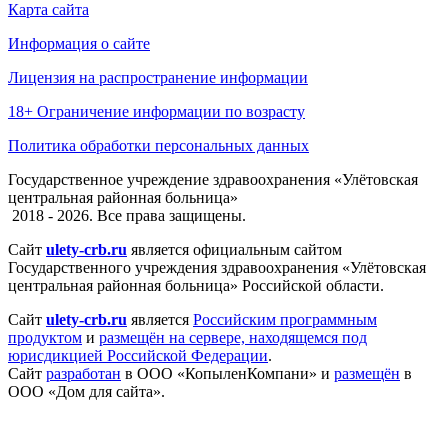
Карта сайта
Информация о сайте
Лицензия на распространение информации
18+ Ограничение информации по возрасту
Политика обработки персональных данных
Государственное учреждение здравоохранения «Улётовская
центральная районная больница»
2018 - 2026. Все права защищены.
Сайт
ulety-crb.ru
является официальным сайтом
Государственного учреждения здравоохранения «Улётовская
центральная районная больница» Российской области.
Сайт
ulety-crb.ru
является
Российским программным
продуктом
и
размещён на сервере, находящемся под
юрисдикцией Российской Федерации
.
Сайт
разработан
в ООО «КопыленКомпани» и
размещён
в
ООО «Дом для сайта».