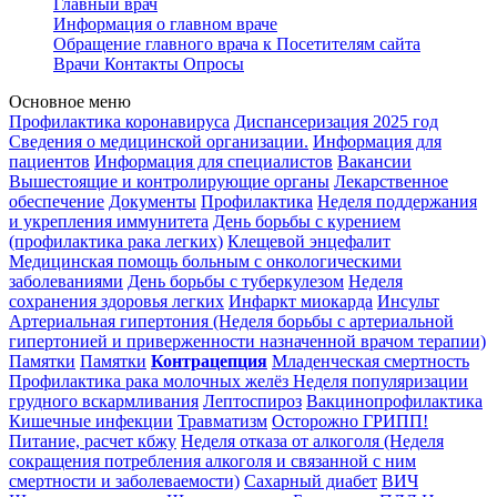
Главный врач
Информация о главном враче
Обращение главного врача к Посетителям сайта
Врачи
Контакты
Опросы
Основное меню
Профилактика коронавируса
Диспансеризация 2025 год
Сведения о медицинской организации.
Информация для
пациентов
Информация для специалистов
Вакансии
Вышестоящие и контролирующие органы
Лекарственное
обеспечение
Документы
Профилактика
Неделя поддержания
и укрепления иммунитета
День борьбы с курением
(профилактика рака легких)
Клещевой энцефалит
Медицинская помощь больным с онкологическими
заболеваниями
День борьбы с туберкулезом
Неделя
сохранения здоровья легких
Инфаркт миокарда
Инсульт
Артериальная гипертония (Неделя борьбы с артериальной
гипертонией и приверженности назначенной врачом терапии)
Памятки
Памятки
Контрацепция
Младенческая смертность
Профилактика рака молочных желёз
Неделя популяризации
грудного вскармливания
Лептоспироз
Вакцинопрофилактика
Кишечные инфекции
Травматизм
Осторожно ГРИПП!
Питание, расчет кбжу
Неделя отказа от алкоголя (Неделя
сокращения потребления алкоголя и связанной с ним
смертности и заболеваемости)
Сахарный диабет
ВИЧ